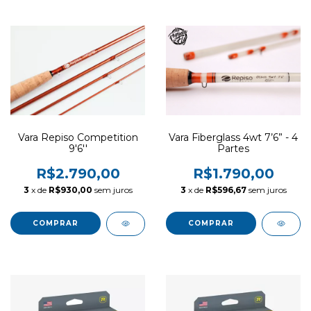
Vara Fiberglass 4wt 7’6” - 4
Vara Repiso Competition
Partes
9'6''
R$1.790,00
R$2.790,00
3
x de
R$596,67
sem juros
3
x de
R$930,00
sem juros
COMPRAR