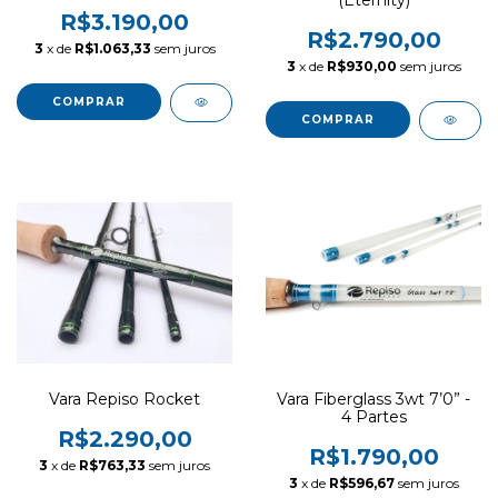
R$3.190,00
R$2.790,00
3
x de
R$1.063,33
sem juros
3
x de
R$930,00
sem juros
COMPRAR
COMPRAR
Vara Repiso Rocket
Vara Fiberglass 3wt 7’0” -
4 Partes
R$2.290,00
R$1.790,00
3
x de
R$763,33
sem juros
3
x de
R$596,67
sem juros