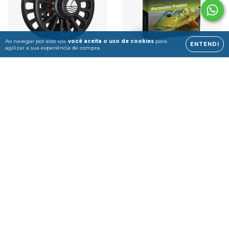
Ao navegar por este site
você aceita o uso de cookies
para
ENTENDI
agilizar a sua experiência de compra.
CROSSWATER IV 7/8/9
WARMWATER
REEL
PREDATOR FLOATING
R$490,00
R$749,90
3
x de
R$163,33
sem juros
3
x de
R$249,97
sem juros
COMPRAR
44
%
OFF