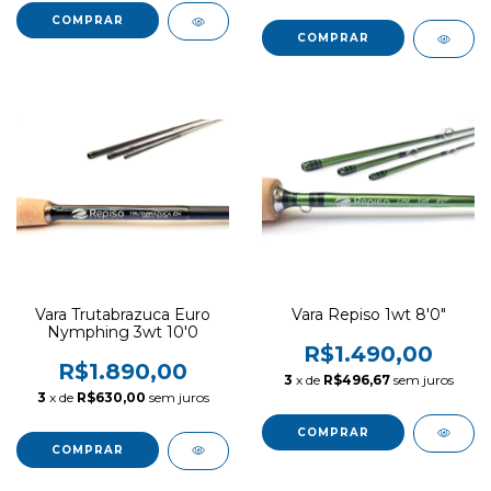
COMPRAR
Vara Trutabrazuca Euro
Vara Repiso 1wt 8'0"
Nymphing 3wt 10'0
R$1.490,00
R$1.890,00
3
x de
R$496,67
sem juros
3
x de
R$630,00
sem juros