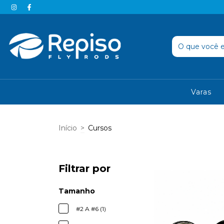
Varas
Início
>
Cursos
Filtrar por
Tamanho
#2 A #6 (1)