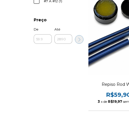
#7 A #12 (1)
Preço
De
Até
Repiso Rod 
R$59,9
3
x de
R$19,97
sem