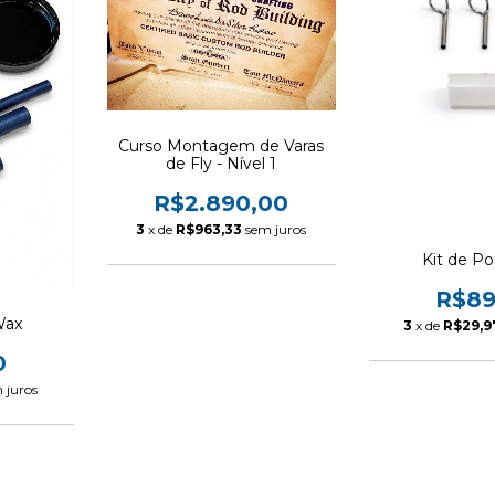
Curso Montagem de Varas
de Fly - Nível 1
R$2.890,00
3
x de
R$963,33
sem juros
Kit de Po
R$89
Wax
3
x de
R$29,9
0
 juros