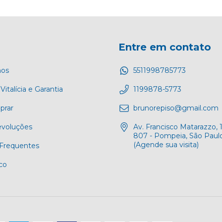
Entre em contato
os
5511998785773
Vitalícia e Garantia
1199878-5773
rar
brunorepiso@gmail.com
evoluções
Av. Francisco Matarazzo, 1
807 - Pompeia, São Paulo
(Agende sua visita)
Frequentes
co